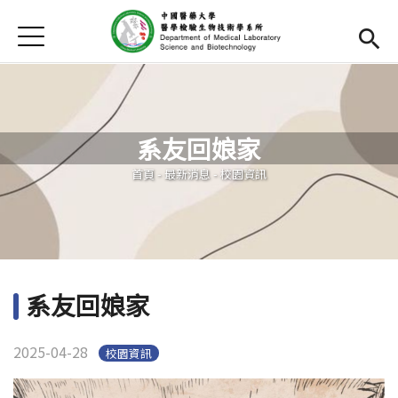
Jump to Main content
Jump to Navigation
首頁
首頁
最新消息
系友回娘家
Open submenu (系所介紹)
系所介紹
您在這裡
首頁
-
最新消息
-
校園資訊
系所團隊
Open subm
Open submenu (課程資訊)
課程資訊
Open submenu (學生專區)
學生專區
系友回娘家
Open submenu (系友專區)
系友專區
2025-04-28
校園資訊
Open submenu (榮譽榜)
榮譽榜