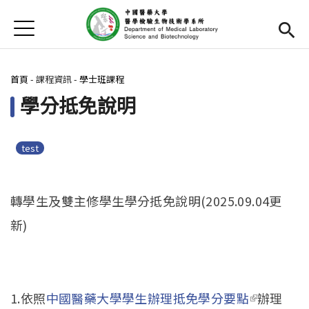
Jump to Main content
Jump to Navigation
首頁
首頁
您在這裡
首頁
-
課程資訊
-
學士班課程
最新消息
學分抵免說明
Open submenu (系所介紹)
系所介紹
系所團隊
Open subm
test
Open submenu (課程資訊)
課程資訊
轉學生及雙主修學生學分抵免說明(2025.09.04更
Open submenu (學生專區)
學生專區
新)
Open submenu (系友專區)
系友專區
Open submenu (榮譽榜)
榮譽榜
1.依照
中國醫藥大學學生辦理抵免學分要點
(link is
辦理