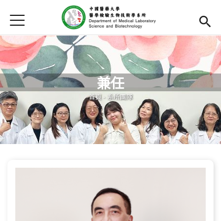
Jump to Main content
Jump to Navigation
首頁
首頁
最新消息
兼任
Open submenu (系所介紹)
系所介紹
您在這裡
首頁
-
系所團隊
系所團隊
Open subm
Open submenu (課程資訊)
課程資訊
Open submenu (學生專區)
學生專區
Open submenu (系友專區)
系友專區
Open submenu (榮譽榜)
榮譽榜